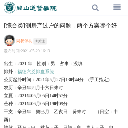
[综合类]测房产过户的问题，两个方案哪个好
同餐伴枕
关注
发布时间:2021-05-29 16:13
出生：2021 年 性别：男 占事：没填
排卦：
福德六爻排盘系统
公历起卦时间：2021年5月27日13时44分 (手工指定)
农历：辛丑年四月十六日未时
立夏：2021年05月05日14时57分
芒种：2021年06月05日19时09分
干支：辛丑年 癸巳月 乙亥日 癸未时 （日空：申
酉）
神煞：驿马－巳 桃花－子 日禄－卯 贵人－子，申