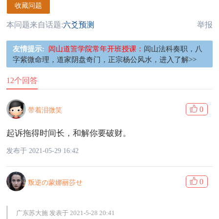
收藏问题
本问题来自话题:
六爻预测
举报
友情提示:
闾山道䇾学院常年开班授课：
闾山法科奏职，八
字紫微命理，道家阴盘奇门，正宗杨公风水，进入了解>>
12个回答
0
带着泪微笑
起诉拖得时间长，和解你要破财。
发布于 2021-05-29 16:42
0
叛逆の蒙娜丽莎せ
广东苏大施 发表于 2021-5-28 20:41