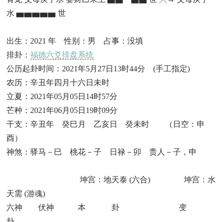
水 ▅▅▅▅▅ 世
出生：2021 年 性别：男 占事：没填
排卦：
福德六爻排盘系统
公历起卦时间：2021年5月27日13时44分 (手工指定)
农历：辛丑年四月十六日未时
立夏：2021年05月05日14时57分
芒种：2021年06月05日19时09分
干支：辛丑年 癸巳月 乙亥日 癸未时 （日空：申
酉）
神煞：驿马－巳 桃花－子 日禄－卯 贵人－子，申
坤宫：地天泰 (六合) 坤宫：水
天需 (游魂)
六神 伏神 本 卦 变
卦