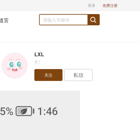
登录
免费注册
道䇾
LXL
女 |
私信