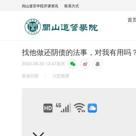
闾山道䇾学院开课资讯
联系方式
首
找他做还阴债的法事，对我有用吗
2023-08-30 13:47
发布
算命问答
/
六爻预测