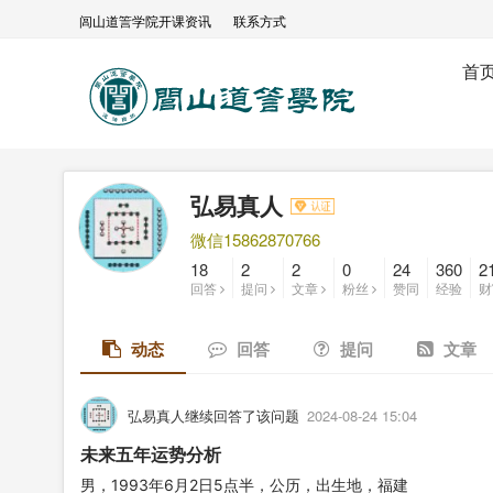
闾山道䇾学院开课资讯
联系方式
首
弘易真人
微信15862870766
18
2
2
0
24
360
2
回答
提问
文章
粉丝
赞同
经验
财
动态
回答
提问
文章
弘易真人继续回答了该问题
2024-08-24 15:04
未来五年运势分析
男，1993年6月2日5点半，公历，出生地，福建