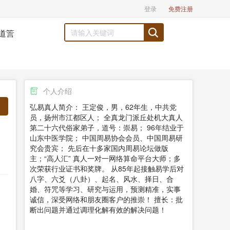
登录
免费注册
道䇾
个人介绍
弘易真人简介： 王定俊，男，62年生，中共党
员，扬州市江都区人； 全真龙门派丘处机大真人
第二十六代俗家弟子，道号：崇易； 96年结业于
山东中医学院； 中国周易协会会员、中国周易研
究会贵宾； 先后在十多家国内周易论坛做版
主；“高人汇” 真人一对一网络算命平台大师；多
次荣获行业证书和奖牌。 从85年起接触易学后对
八字、六爻（八卦）、起名、风水、择日、合
婚、符咒等学习、研究与运用，预测精准，实事
诚信，深受网络和朋友圈客户的推崇！ 擅长：批
断出问题并通过调理化解有效的解决问题！