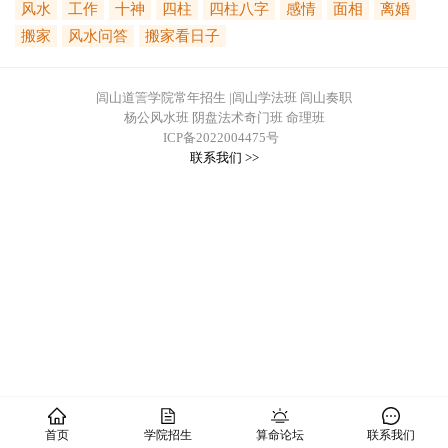
风水
工作
十神
四柱
四柱八字
感情
面相
离婚
搬家
风水问答
搬家看日子
闾山道䇾学院常年招生 |闾山学法班 闾山奏职
杨公风水班 阴盘法术奇门班 命理班
ICP备2022004475号
联系我们 >>
首页
学院招生
算命论坛
联系我们