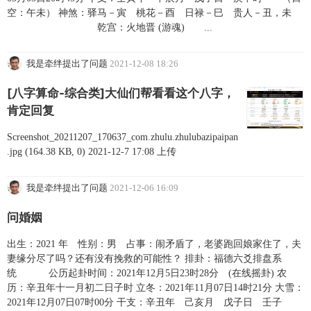
空：午未） 神煞：驿马－寅 桃花－酉 日禄－巳 贵人－丑，未
乾宫：火地晋 (游魂) ...
我是牵绊提出了问题
2021-12-08 18:26
[八字算命-综合类]大仙们帮看看这个八字，
肯定回复
Screenshot_20211207_170637_com.zhulu.zhulubazipaipan
.jpg (164.38 KB, 0) 2021-12-7 17:08 上传
我是牵绊提出了问题
2021-12-06 16:09
问婚姻
出生：2021 年 性别：男 占事：闹矛盾了，老婆跑回娘家住了，夫
妻缘分尽了吗？还有没有挽救的可能性？ 排卦：福德六爻排盘系
统 公历起卦时间：2021年12月5日23时28分 (在线摇卦) 农
历：辛丑年十一月初二日子时 立冬：2021年11月07日14时21分 大雪：
2021年12月07日07时00分 干支：辛丑年 己亥月 戊子日 壬子