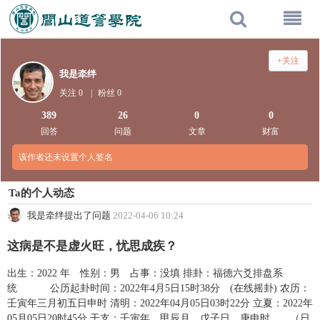
+关注
我是牵绊
关注 0
|
粉丝 0
389
26
0
0
回答
问题
文章
财富
该作者还未设置个人签名
Ta的个人动态
我是牵绊提出了问题
2022-04-06 10:24
这病是不是虚火旺，忧思成疾？
出生：2022 年 性别：男 占事：没填 排卦：福德六爻排盘系
统 公历起卦时间：2022年4月5日15时38分 (在线摇卦) 农历：
壬寅年三月初五日申时 清明：2022年04月05日03时22分 立夏：2022年
05月05日20时45分 干支：壬寅年 甲辰月 戊子日 庚申时 （日