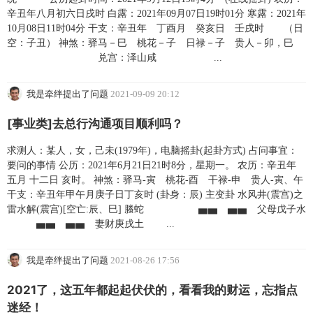
辛丑年八月初六日戌时 白露：2021年09月07日19时01分 寒露：2021年
10月08日11时04分 干支：辛丑年 丁酉月 癸亥日 壬戌时 （日
空：子丑） 神煞：驿马－巳 桃花－子 日禄－子 贵人－卯，巳
兑宫：泽山咸 ...
我是牵绊提出了问题
2021-09-09 20:12
[事业类]去总行沟通项目顺利吗？
求测人：某人，女，己未(1979年)，电脑摇卦(起卦方式) 占问事宜：
要问的事情 公历：2021年6月21日21时8分，星期一。 农历：辛丑年
五月 十二日 亥时。 神煞：驿马-寅 桃花-酉 干禄-申 贵人-寅、午
干支：辛丑年甲午月庚子日丁亥时 (卦身：辰) 主变卦 水风井(震宫)之
雷水解(震宫)[空亡:辰、巳] 螣蛇 ▅▅ ▅▅ 父母戊子水
▅▅ ▅▅ 妻财庚戌土 ...
我是牵绊提出了问题
2021-08-26 17:56
2021了，这五年都起起伏伏的，看看我的财运，忘指点
迷经！