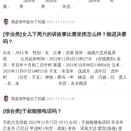
戊伤官 戊伤官 戊伤官 旺
衰： 养 养 长生...
我是牵绊提出了问题
2021-11-19 12:03
[学业类]女儿下周六的讲故事比赛发挥怎么样？能进决赛
吗？
出生：2014 年 性别：女 占事：没填 排卦：福德六爻排盘系
统 公历起卦时间：2021年11月6日12时27分 (在线摇卦) 农
历：辛丑年十月初二日午时 寒露：2021年10月08日11时04分 立冬：
2021年11月07日14时21分 干支：辛丑年 戊戌月 戊午日 戊午
时 （日空：子丑） 神煞：驿马－申 桃花－卯 日禄－巳 贵人
－丑，未 坎宫：水火既济 ...
我是牵绊提出了问题
2021-11-19 11:40
[综合类]于叔能接电话吗？
天机六爻排盘 2021年11月17日 19:13 占问：于叔能接电话吗 辛丑年
己亥月 己巳日 甲戌时 (旬空：戌亥) 本卦：泽风大过/震宫(游魂) 变