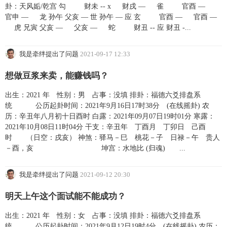
卦：天风姤/乾宫 勾 财未 -- x 财戌 — 雀 官酉 —
官申 — 龙 孙午 父亥 — 世 孙午 — 应 玄 官酉 — 官酉 —
虎 兄寅 父亥 — 父亥 — 蛇 财丑 -- 应 财丑 -...
我是牵绊提出了问题
2021-09-17 12:33
想做豆浆来卖，能赚钱吗？
出生：2021 年 性别：男 占事：没填 排卦：福德六爻排盘系
统 公历起卦时间：2021年9月16日17时38分 (在线摇卦) 农
历：辛丑年八月初十日酉时 白露：2021年09月07日19时01分 寒露：
2021年10月08日11时04分 干支：辛丑年 丁酉月 丁卯日 己酉
时 （日空：戌亥） 神煞：驿马－巳 桃花－子 日禄－午 贵人
－酉，亥 坤宫：水地比 (归魂) ...
我是牵绊提出了问题
2021-09-12 20:30
明天上午这个面试能不能成功？
出生：2021 年 性别：女 占事：没填 排卦：福德六爻排盘系
统 公历起卦时间：2021年9月12日19时4分 (在线摇卦) 农历：