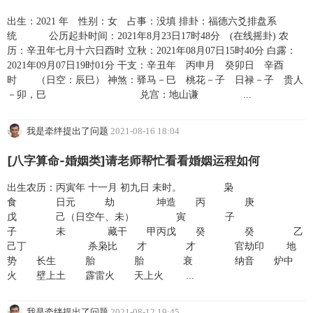
出生：2021 年 性别：女 占事：没填 排卦：福德六爻排盘系
统 公历起卦时间：2021年8月23日17时48分 (在线摇卦) 农
历：辛丑年七月十六日酉时 立秋：2021年08月07日15时40分 白露：
2021年09月07日19时01分 干支：辛丑年 丙申月 癸卯日 辛酉
时 （日空：辰巳） 神煞：驿马－巳 桃花－子 日禄－子 贵人
－卯，巳 兑宫：地山谦 ...
我是牵绊提出了问题
2021-08-16 18:04
[八字算命-婚姻类]请老师帮忙看看婚姻运程如何
出生农历：丙寅年 十一月 初九日 未时。 枭
食 日元 劫 坤造 丙 庚
戊 己（日空午、未） 寅 子
子 未 藏干 甲丙戊 癸 癸 乙
己丁 杀枭比 才 才 官劫印 地
势 长生 胎 胎 衰 纳音 炉中
火 壁上土 霹雷火 天上火 ...
我是牵绊提出了问题
2021-08-12 19:45