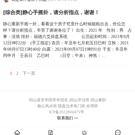
[综合类]静心手摇卦，请分析指点，谢谢！
静心重新手摇一卦，看看这个房子究竟什么时候能租出去，价位怎
样？请分析指点，辛苦了谢谢各位了！ 出生：2021 年 性别：男 占
事：没填 排卦：福德六爻排盘系统 公历起卦时间：2021年8月
12日9时22分 (手工指定) 农历：辛丑年七月初五日巳时 立秋：2021
年08月07日15时40分 白露：2021年09月07日19时01分 干支：辛丑年
丙申月 壬辰日 乙巳时 （日空：午未） 神煞：...
1
2
下一页
闾山道䇾学院常年招生 |闾山学法班 闾山奏职
杨公风水班 阴盘法术奇门班 命理班
ICP备2022004475号
联系我们 >>