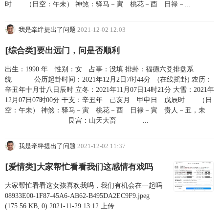
时 （日空：午未） 神煞：驿马－寅 桃花－酉 日禄－...
我是牵绊提出了问题
2021-12-02 12:03
[综合类]要出远门，问是否顺利
出生：1990 年 性别：女 占事：没填 排卦：福德六爻排盘系
统 公历起卦时间：2021年12月2日7时44分 (在线摇卦) 农历：
辛丑年十月廿八日辰时 立冬：2021年11月07日14时21分 大雪：2021年
12月07日07时00分 干支：辛丑年 己亥月 甲申日 戊辰时 （日
空：午未） 神煞：驿马－寅 桃花－酉 日禄－寅 贵人－丑，未
艮宫：山天大畜 ...
我是牵绊提出了问题
2021-12-02 11:37
[爱情类]大家帮忙看看我们这感情有戏吗
大家帮忙看看这女孩喜欢我吗，我们有机会在一起吗
08933E00-1F87-45A6-AB62-B495DA2EC9F9.jpeg
(175.56 KB, 0) 2021-11-29 13:12 上传