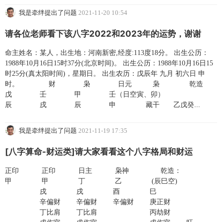
我是牵绊提出了问题
2021-11-20 10:54
请各位老师看下该八字2022和2023年的运势，谢谢
命主姓名：某人，出生地：河南新密,经度:113度18分。 出生公历：
1988年10月16日15时37分(北京时间)。 出生公历：1988年10月16日15
时25分(真太阳时间)，星期日。 出生农历：戊辰年 九月 初六日 申
时。 财 枭 日元 枭 乾造
戊 壬 甲 壬（日空寅、卯）
辰 戌 辰 申 藏干 乙戊癸...
我是牵绊提出了问题
2021-11-19 17:35
[八字算命-财运类]请大家看看这个八字格局和财运
正印 正印 日主 枭神 乾造：
甲 甲 丁 乙 (辰巳空)
戌 戌 酉 巳
辛偏财 辛偏财 辛偏财 庚正财
丁比肩 丁比肩 丙劫财