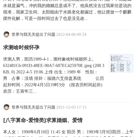
水就是漏气，冲的我的婚姻总是成不了。他虽然没去过我家但是说的
很准，我家卫生间、太阳能由于水路老化都漏过，他让摆放一个麒麟
摆件化解，可是一段时间过去了也是没见改...
世界与我无关提出了问题
2022-04-06 09:54
求测啥时候怀孕
求测人男，阳历1989-4-1，测对象啥时候能怀上。
632481C6-091D-48EE-90A7-687EC425970E.jpeg (208.3
KB, 0) 2022-4-5 19:06 上传 出生：1989 年 性别：
男 占事：没填 排卦：福德六爻排盘系统 公历
起卦时间：2022年4月5日19时3分 (按农历时间起卦)
农历：壬寅年三...
世界与我无关提出了问题
2021-12-03 17:15
[八字算命-爱情类]求算婚姻、爱情
本人女： 1990年6月10日 11:45 女 阳历 男： 1983年3月9日阳历，上午