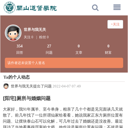
+关注
世界与我无关
关注 0
|
粉丝 0
354
27
0
0
回答
问题
文章
财富
该作者还未设置个人签名
Ta的个人动态
世界与我无关提出了问题
2022-04-07 07:49
[阳宅]厕所与婚姻问题
大家好，我91年属羊、至今单身，相亲了几十个都是见完面谈几天就
散了。前几年找了一位所谓仙家给看看，她说我家正东方厕所位置有
问题、让摆块泰山石可以化解，可几年过去了婚姻还是没改善。最近
拜访了当地看事很厉害的大师，他也说是厕所位置有问题：不就是漏