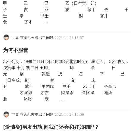
甲 乙 己 乙（日空寅、卯）
子 亥 酉 亥 藏干 癸 甲
壬 辛 甲壬 财 官才
食 官才 ...
世界与我无关提出了问题
2021-11-28 18:37
为何不服管
出生公历：1998年11月20日1时30分(北京时间)，星期五。 出生农历：
戊寅年 十月 初二日 丑时。 印 食 日
元 枭 乾造 戊 癸 辛 己
（日空戌、亥） 寅 亥 未
丑 藏干 甲丙戊 甲壬 乙己丁 癸辛己
才官印 才伤 财枭杀 食比枭 地势
胎 沐浴 衰 ...
世界与我无关提出了问题
2021-11-27 19:00
[爱情类]男友出轨 问我们还会和好如初吗？