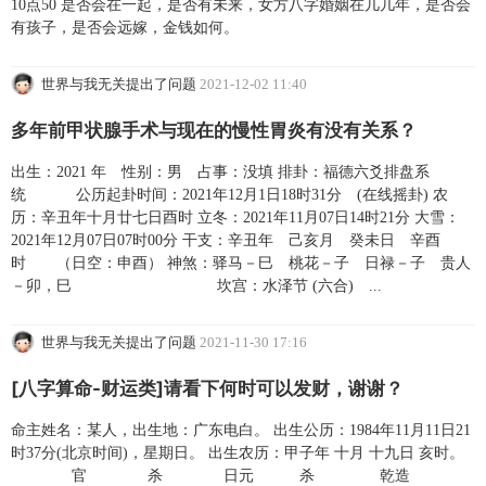
10点50 是否会在一起，是否有未来，女方八字婚姻在几几年，是否会
有孩子，是否会远嫁，金钱如何。
世界与我无关提出了问题
2021-12-02 11:40
多年前甲状腺手术与现在的慢性胃炎有没有关系？
出生：2021 年 性别：男 占事：没填 排卦：福德六爻排盘系
统 公历起卦时间：2021年12月1日18时31分 (在线摇卦) 农
历：辛丑年十月廿七日酉时 立冬：2021年11月07日14时21分 大雪：
2021年12月07日07时00分 干支：辛丑年 己亥月 癸未日 辛酉
时 （日空：申酉） 神煞：驿马－巳 桃花－子 日禄－子 贵人
－卯，巳 坎宫：水泽节 (六合) ...
世界与我无关提出了问题
2021-11-30 17:16
[八字算命-财运类]请看下何时可以发财，谢谢？
命主姓名：某人，出生地：广东电白。 出生公历：1984年11月11日21
时37分(北京时间)，星期日。 出生农历：甲子年 十月 十九日 亥时。
官 杀 日元 杀 乾造