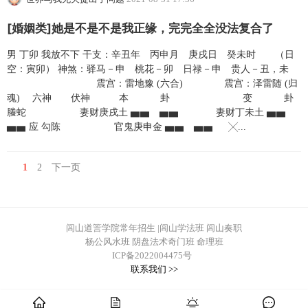
[婚姻类]她是不是不是我正缘，完完全全没法复合了
男 丁卯 我放不下 干支：辛丑年 丙申月 庚戌日 癸未时 （日
空：寅卯） 神煞：驿马－申 桃花－卯 日禄－申 贵人－丑，未
震宫：雷地豫 (六合) 震宫：泽雷随 (归
魂) 六神 伏神 本 卦 变 卦
螣蛇 妻财庚戌土 ▅▅ ▅▅ 妻财丁未土 ▅▅
▅▅ 应 勾陈 官鬼庚申金 ▅▅ ▅▅ ╳...
1
2
下一页
闾山道䇾学院常年招生 |闾山学法班 闾山奏职
杨公风水班 阴盘法术奇门班 命理班
ICP备2022004475号
联系我们 >>