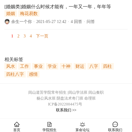
[婚姻类]婚姻什么时候才能有，一年又一年，年年等
婚姻
梅花易数
余生一个你
·
2021-05-27 12:42
·
4 回答
·
问答
1
2
3
4
下一页
相关标签
风水
工作
事业
学业
十神
财运
八字
四柱
四柱八字
感情
闾山道䇾学院常年招生 |闾山学法班 闾山奏职
杨公风水班 阴盘法术奇门班 命理班
ICP备2022004475号
联系我们 >>
首页
学院招生
算命论坛
联系我们