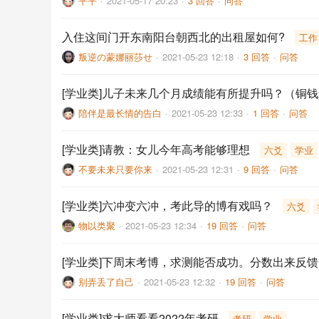
平平
·
2021-05-17 20:23
·
3 回答
·
问答
入住这间门开东南阳台朝西北的出租屋如何?
工作
叛逆の蒙娜丽莎せ
·
2021-05-23 12:18
·
3 回答
·
问答
[学业类]儿子未来几个月成绩能有所提升吗？（铜
陪伴是最长情的告白
·
2021-05-23 12:33
·
1 回答
·
问答
[学业类]请教：女儿今年高考能够理想
六爻
学业
不要未来只要你来
·
2021-05-23 12:31
·
9 回答
·
问答
[学业类]六冲变六冲，考此导的博有戏吗？
六爻
物以类聚
·
2021-05-23 12:34
·
19 回答
·
问答
[学业类]下周末考博，求测能否成功。分数出来反馈
别弄丢了自己
·
2021-05-23 12:32
·
19 回答
·
问答
[学业类]求大师看看2022年考研
考研
学业