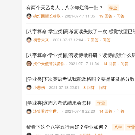
有两个天乙贵人，八字却烂得一批？
学业
挑灯回望长巷歌
·
2021-07-17 11:35
·
19 回答
·
问答
[八字算命-学业类]高考复读失败了一次 感觉欲望已
初音未来
·
2021-07-17 12:04
·
7 回答
·
问答
[八字算命-学业类]能否读博做科研？读博能读什么
找个天使替我爱你
·
2021-07-17 11:34
·
14 回答
·
问答
[学业类]下次英语考试我能及格吗？要是能及格分
小悲伤
·
2021-07-18 22:01
·
8 回答
·
问答
[学业类]这周六考试结果会怎样
学业
淡笑看过尘世。
·
2021-07-18 22:20
·
14 回答
·
问答
帮看下这个八字五行喜好？学业如何？
八字
学业