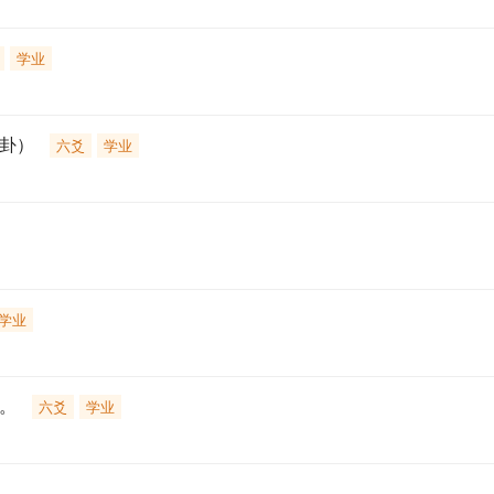
学业
钱卦）
六爻
学业
学业
。
六爻
学业