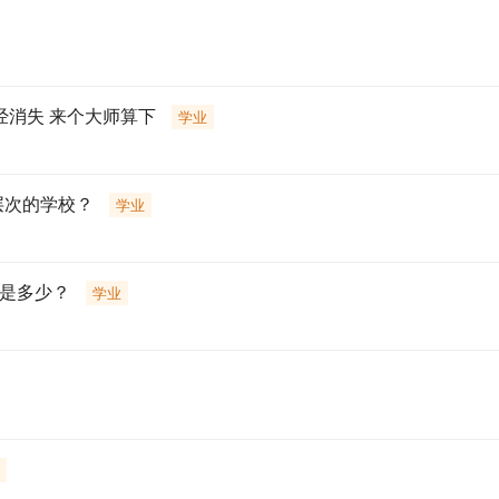
经消失 来个大师算下
学业
层次的学校？
学业
数是多少？
学业