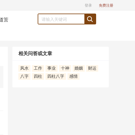
登录
免费注册
道䇾
相关问答或文章
风水
工作
事业
十神
婚姻
财运
八字
四柱
四柱八字
感情