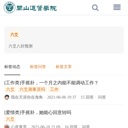
六爻
六爻八卦预测
标签动态
标签问答
标签文章
[工作类]手摇卦，一个月之内能不能调动工作？
六爻
六爻测事灵吗
工作
我在天涯你在海角
·
2021-06-06 19:37
·
15 回答
·
问答
[爱情类]手摇卦，她能心回意转吗
六爻
心底青苔
·
2021-06-10 21:09
·
16 回答
·
问答