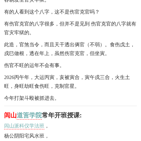
有的人看到这个八字，这不是伤官克官吗？
有伤官克官的八字很多，但并不是见到 伤官克官的八字就有
官灾牢狱的。
此造，官煞当令，而且天干透出俩官（不弱）。食伤戊土，
戌巳做根，透在年上，虽然伤官克官，但坐寅。
伤官不旺的运年不会有事。
2026丙午年，大运丙寅，亥被寅合，寅午戌三合，火生土
旺，身旺劫旺食伤旺，克制官星。
今年打架斗殴被抓进去。
闾山
道䇾学院
常年开班授课:
闾山派科仪学法班
，
杨公阴阳宅风水班
，