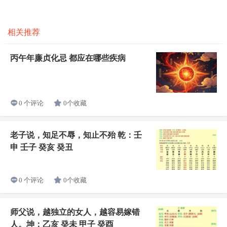
相关推荐
丙午年廉贞化忌 都应在哪些疾病
0个收藏
0 个评论
老子说，知足不辱，知止不殆 乾：壬
申 壬子 癸亥 癸丑
0个收藏
0 个评论
师父说，越独立的女人，越容易嫁错
人。坤：乙亥 癸未 甲子 癸酉