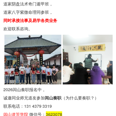
道家阴盘法术奇门遁甲班
，
道家八字紫微命理同参班
，
同时承接法事及易学各类业务
欢迎联系咨询。
2026闾山奏职报名中，
诚邀同业师兄道友参加
闾山奏职
（
为什么要奏职
？
）
联系电话：131 4379 3319
闾山道䇾学院
微信号：
3623078