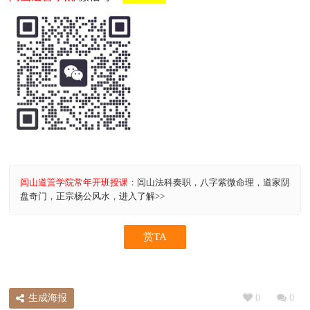
闾山道䇾学院常年开班授课：
闾山法科奏职，八字紫微命理，道家阴
盘奇门，正宗杨公风水，进入了解>>
赏TA
生成海报
0
0