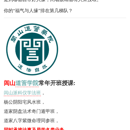
你的“福气与人缘”排在第几梯队？
闾山
道䇾学院
常年开班授课:
闾山派科仪学法班
，
杨公阴阳宅风水班
，
道家阴盘法术奇门遁甲班
，
道家八字紫微命理同参班
，
同时承接法事及易学各类业务