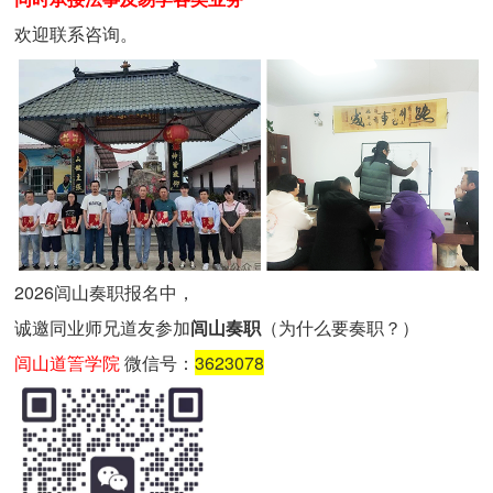
欢迎联系咨询。
2026闾山奏职报名中，
诚邀同业师兄道友参加
闾山奏职
（
为什么要奏职
？
）
闾山道䇾学院
微信号：
3623078