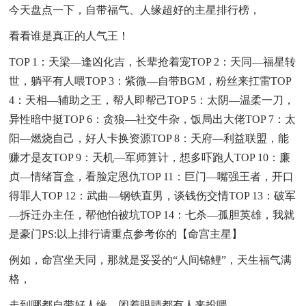
今天盘点一下，自带福气、人缘超好的主星排行榜，
看看谁是真正的人气王！
TOP 1：天梁—逢凶化吉，长辈抢着宠
TOP 2：天同—福星转
世，躺平有人喂
TOP 3：紫微—自带BGM，粉丝来扛雷
TOP
4：天相—辅助之王，帮人即帮己
TOP 5：太阴—温柔一刀，
异性暗中挺
TOP 6：贪狼—社交牛杂，饭局出大佬
TOP 7：太
阳—燃烧自己，好人卡换资源
TOP 8：天府—利益联盟，能
赚才是友
TOP 9：天机—军师算计，想多吓跑人
TOP 10：廉
贞—情绪盲盒，看脸定恩仇
TOP 11：巨门—嘴强王者，开口
得罪人
TOP 12：武曲—钢铁直男，谈钱伤交情
TOP 13：破军
—拆迁办主任，帮他怕被坑
TOP 14：七杀—孤胆英雄，我就
是豪门
PS:以上排行请重点参考你的【命宫主星】
例如，命宫坐天同，那就是妥妥的“人间锦鲤”，天生福气满
格，
走到哪都自带好人缘，闭着眼睛都有人来投喂。